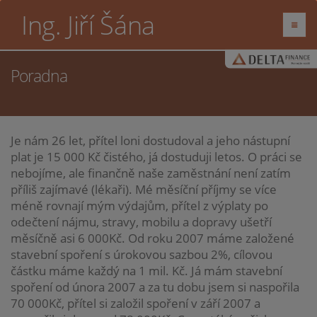
Ing. Jiří Šána
Poradna
Je nám 26 let, přítel loni dostudoval a jeho nástupní
plat je 15 000 Kč čistého, já dostuduji letos. O práci se
nebojíme, ale finančně naše zaměstnání není zatím
příliš zajímavé (lékaři). Mé měsíční příjmy se více
méně rovnají mým výdajům, přítel z výplaty po
odečtení nájmu, stravy, mobilu a dopravy ušetří
měsíčně asi 6 000Kč. Od roku 2007 máme založené
stavební spoření s úrokovou sazbou 2%, cílovou
částku máme každý na 1 mil. Kč. Já mám stavební
spoření od února 2007 a za tu dobu jsem si naspořila
70 000Kč, přítel si založil spoření v září 2007 a