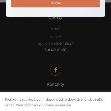
Odeslat
Odkazy
O mně
Kontakt
Ochrana osobních údajů
Sociální sítě
Kontakty
sana@deltafinance.cz
Používáme cookies k optimalizaci našich webových stránek a našich
732 582 969
služeb. Další informace o cookies
najdete zde
.
IČO: 74225022