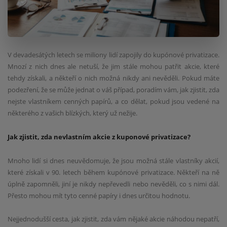
V devadesátých letech se miliony lidí zapojily do kupónové privatizace.
Mnozí z nich dnes ale netuší, že jim stále mohou patřit akcie, které
tehdy získali, a někteří o nich možná nikdy ani nevěděli. Pokud máte
podezření, že se může jednat o váš případ, poradím vám, jak zjistit, zda
nejste vlastníkem cenných papírů, a co dělat, pokud jsou vedené na
některého z vašich blízkých, který už nežije.
Jak zjistit, zda nevlastním akcie z kuponové privatizace?
Mnoho lidí si dnes neuvědomuje, že jsou možná stále vlastníky akcií,
které získali v 90. letech během kupónové privatizace. Někteří na ně
úplně zapomněli, jiní je nikdy nepřevedli nebo nevěděli, co s nimi dál.
Přesto mohou mít tyto cenné papíry i dnes určitou hodnotu.
Nejjednodušší cesta, jak zjistit, zda vám nějaké akcie náhodou nepatří,