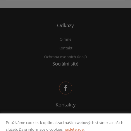
Odkazy
O mně
Kontakt
Ochrana osobních údajů
Sociální sítě
Kontakty
sana@deltafinance.cz
Používáme cookies k optimalizaci našich webových stránek a našich
732 582 969
služeb. Další informace o cookies
najdete zde
.