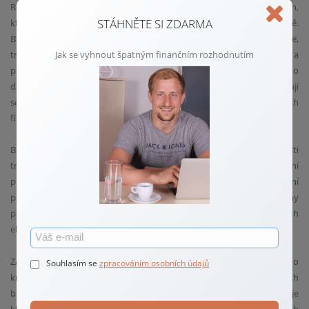
Rok 2024 přináší další rozvoj blockchainové technologie a kryptoměn,
STÁHNĚTE SI ZDARMA
které hrají stále významnější roli v moderním finančním světě.
Blockchain, s jeho vlastnostmi jako jsou decentralizace,
transparentnost a bezpečnost, otevírá nové možnosti pro ukládání a
Jak se vyhnout špatným finančním rozhodnutím
přenos hodnoty. Kryptoměny, jako jsou Bitcoin, Ethereum a mnoho
dalších, již nejsou vnímány pouze jako spekulativní aktiva, ale stávají
se důležitou součástí investičních portfolií a dokonce i každodenních
finančních transakcí.
Blockchainová technologie nabízí zlepšení v oblasti bezpečnosti
transakcí, snížení nákladů na přeshraniční platby a zjednodušení
procesů, jako je ověřování pravosti dokumentů nebo sledování
původu aktiv. V oblasti osobních financí mohou kryptoměny
poskytnout alternativní způsob uchování hodnoty, zejména v časech
ekonomické nejistoty nebo inflace.
Zároveň je důležité si uvědomit rizika spojená s investicemi do
Souhlasím se
zpracováním osobních údajů
kryptoměn, včetně vysoké volatility, nejasné regulace a potenciálních
bezpečnostních hrozeb. Pochopení těchto nových technologií je