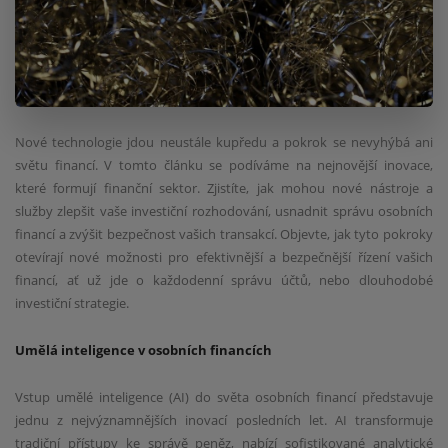
Nové technologie jdou neustále kupředu a pokrok se nevyhýbá ani
světu financí. V tomto článku se podíváme na nejnovější inovace,
které formují finanční sektor. Zjistíte, jak mohou nové nástroje a
služby zlepšit vaše investiční rozhodování, usnadnit správu osobních
financí a zvýšit bezpečnost vašich transakcí. Objevte, jak tyto pokroky
otevírají nové možnosti pro efektivnější a bezpečnější řízení vašich
financí, ať už jde o každodenní správu účtů, nebo dlouhodobé
investiční strategie.
Umělá inteligence v osobních financích
Vstup umělé inteligence (AI) do světa osobních financí představuje
jednu z nejvýznamnějších inovací posledních let. AI transformuje
tradiční přístupy ke správě peněz, nabízí sofistikované analytické