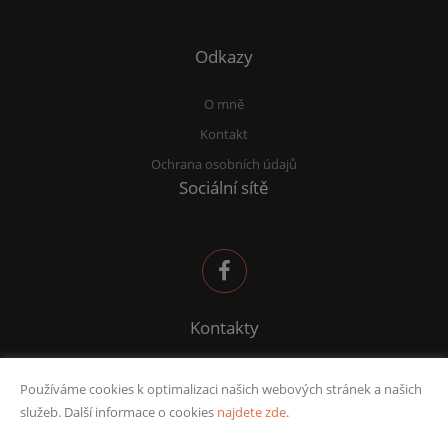
Odkazy
O mně
Kontakt
Ochrana osobních údajů
Sociální sítě
Kontakty
sana@deltafinance.cz
Používáme cookies k optimalizaci našich webových stránek a našich
732 582 969
služeb. Další informace o cookies
najdete zde
.
IČO: 74225022