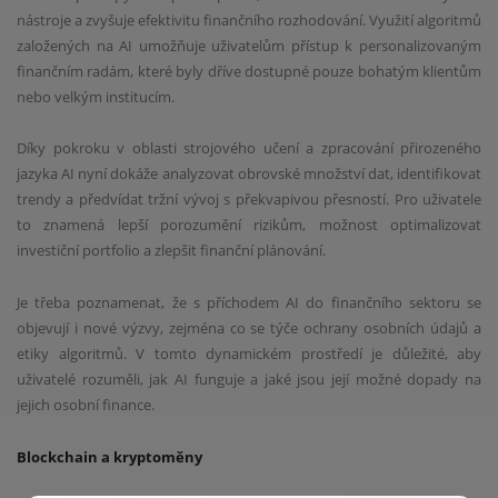
nástroje a zvyšuje efektivitu finančního rozhodování. Využití algoritmů
založených na AI umožňuje uživatelům přístup k personalizovaným
finančním radám, které byly dříve dostupné pouze bohatým klientům
nebo velkým institucím.
Díky pokroku v oblasti strojového učení a zpracování přirozeného
jazyka AI nyní dokáže analyzovat obrovské množství dat, identifikovat
trendy a předvídat tržní vývoj s překvapivou přesností. Pro uživatele
to znamená lepší porozumění rizikům, možnost optimalizovat
investiční portfolio a zlepšit finanční plánování.
Je třeba poznamenat, že s příchodem AI do finančního sektoru se
objevují i nové výzvy, zejména co se týče ochrany osobních údajů a
etiky algoritmů. V tomto dynamickém prostředí je důležité, aby
uživatelé rozuměli, jak AI funguje a jaké jsou její možné dopady na
jejich osobní finance.
Blockchain a kryptoměny