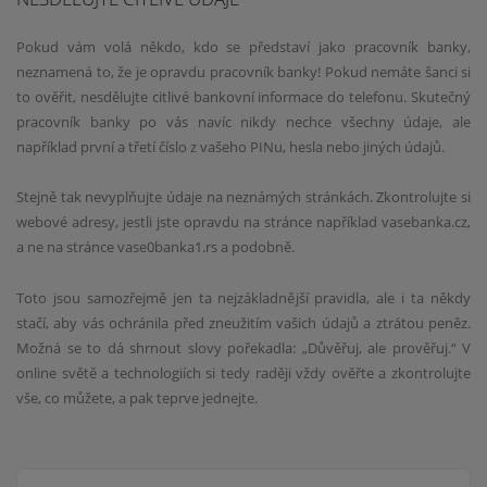
Pokud vám volá někdo, kdo se představí jako pracovník banky,
neznamená to, že je opravdu pracovník banky! Pokud nemáte šanci si
to ověřit, nesdělujte citlivé bankovní informace do telefonu. Skutečný
pracovník banky po vás navíc nikdy nechce všechny údaje, ale
například první a třetí číslo z vašeho PINu, hesla nebo jiných údajů.
Stejně tak nevyplňujte údaje na neznámých stránkách. Zkontrolujte si
webové adresy, jestli jste opravdu na stránce například vasebanka.cz,
a ne na stránce vase0banka1.rs a podobně.
Toto jsou samozřejmě jen ta nejzákladnější pravidla, ale i ta někdy
stačí, aby vás ochránila před zneužitím vašich údajů a ztrátou peněz.
Možná se to dá shrnout slovy pořekadla: „Důvěřuj, ale prověřuj.“ V
online světě a technologiích si tedy raději vždy ověřte a zkontrolujte
vše, co můžete, a pak teprve jednejte.