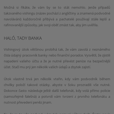
Možná si říkáte, že vám by se to stát nemohlo. Jenže případů
takzvaného vishingu (název pochází z angličtiny a znamená podvodné
navolávání) každoročně přibývá a pachatelé používají stále lepší a
rafinovanější způsoby, jak svoji oběť zmást tak, aby jim uvěřila.
HALÓ, TADY BANKA
Vishingový útok většinou probíhá tak, že vám zavolá z neznámého
čísla údajný pracovník banky nebo finanční poradce. Vysvětlí, že zjistili
napadení vašeho účtu a že je nutné převést peníze na bezpečnější
účet. Stačí mu prý jen několik vašich údajů a zbytek zajistí.
Útok vlastně trvá jen několik vteřin, kdy vám podvodník během
chvilky položí takové otázky, abyste v šoku prozradili vše nutné.
Dokonce často následuje ještě další telefonát, kdy volá přímo policie
(samozřejmě falešná) a potvrdí vám tvrzení z prvního telefonátu a
nutnost převedení peněz jinam.