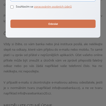
útoku může čelit každý z nás, a ne vždy to dopadne dobře.
Souhlasím se
zpracováním osobních údajů
Proto nikdy nezapomeňte na pravidla bezpečného chování v
kyberprostoru. Nejen při telefonování.
Odeslat
ČTĚTE, ALE NEKLIKEJTE
Vždy si čtěte, co vám banka nebo jiná instituce posílá, ale neklikejte
slepě na odkazy, které vám přijdou do e-mailu nebo mobilu. To samé
platí i u zpráv od přátel v nejrůznějších aplikacích. Účet vašeho online
přítele může být zneužit a útočník vám ve zprávě přeposílá falešný
odkaz nebo po vás žádá například vaše telefonní číslo. Na nic
neklikejte, nic neposílejte.
V případě e-mailu si zkontrolujte e-mailovou adresu odesílatele, jestli
je v normálním tvaru (například info@vasebanka.cz), a ne ve tvaru
například info@vasebankacx20.cz.
NESDĚLUJTE CITLIVÉ ÚDAJE