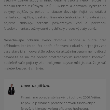
Všechny vzniklé škody si ihned detailně vyfoťte nebo natočte na
mobilní telefon z různých úhlů. S úklidem a opravami vyčkejte na
pokyny pojišťovny, pokud to situace dovoluje. Pojistnou událost
nahlaste co nejdříve, ideálně online nebo telefonicky. Připravte si číslo
pojistné smlouvy, seznam poškozených věcí a pořízenou
fotodokumentaci, což výrazně urychlí celý proces výplaty peněz.
Nenechávejte ochranu svého domova náhodě a buďte před
příchodem letních bouřek dobře připraveni. Pokud si nejste jistí, zda
vaše stávající smlouva stále odpovídá aktuálním cenám nemovitostí,
neváhejte se na mě obrátit prostřednictvím uvedených kontaktů.
Společně vaše pojistky zkontrolujeme, abyste měli jistotu, že je váš
majetek bezpečně chráněn.
AUTOR: ING. JIŘÍ ŠÁNA
Finančnímu poradenství se věnuji od roku 2006. Věřím,
že pokud je finanční poradce opravdu fundovaný a
férový, je klientovi velkou přidanou hodnotou.