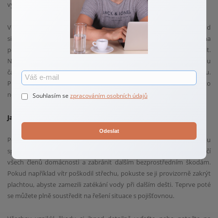
vyšší hodnotu, než na jakou je oficiálně pojištěna.
V praxi to přináší velké zklamání při řešení pojistné události. Pokud
silný vítr odnese střechu a pojišťovna zjistí, že dům je pojištěný jen na
polovinu své skutečné hodnoty, může pojistné plnění zkrátit.
Nemusíte tak dostat celou částku na opravu, ale pouze poměrnou
část, což může znamenat obrovský zásah do rodinného rozpočtu.
Pravidelná revize a aktualizace smluv každé dva až tři roky je proto
nejlepší obranou před finanční ztrátou.
Souhlasím se
zpracováním osobních údajů
Jak správně postupovat, když bouřka napáchá škody
Odeslat
Pokud se přes váš region přežene silná bouře a zanechá za sebou
spoušť, zachovejte klid. Nejdůležitějším krokem je zajistit bezpečí
všech členů domácnosti a zabránit dalším bezprostředním škodám.
Pokud například vítr poškodil střechu, pokuste se ji provizorně zakrýt
plachtou, abyste zamezili zatékání vody při dalším dešti. Teprve poté
se můžete plně soustředit na řešení situace s pojišťovnou.