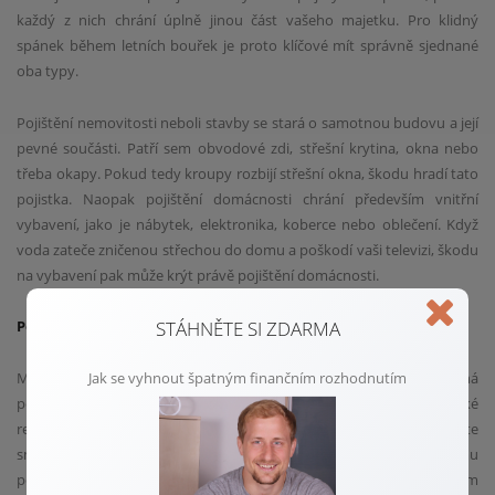
každý z nich chrání úplně jinou část vašeho majetku. Pro klidný
spánek během letních bouřek je proto klíčové mít správně sjednané
oba typy.
Pojištění nemovitosti neboli stavby se stará o samotnou budovu a její
pevné součásti. Patří sem obvodové zdi, střešní krytina, okna nebo
třeba okapy. Pokud tedy kroupy rozbijí střešní okna, škodu hradí tato
pojistka. Naopak pojištění domácnosti chrání především vnitřní
vybavení, jako je nábytek, elektronika, koberce nebo oblečení. Když
voda zateče zničenou střechou do domu a poškodí vaši televizi, škodu
na vybavení pak může krýt právě pojištění domácnosti.
STÁHNĚTE SI ZDARMA
Pozor na podpojištění a staré smlouvy před příchodem živlů
Jak se vyhnout špatným finančním rozhodnutím
Mnoho majitelů domů a bytů žije v omylu, že jednou podepsaná
pojistka platí napořád. Ceny stavebních materiálů i práce v České
republice se však v posledních letech výrazně zvýšily. Pokud jste
smlouvu neupravovali několik let, pravděpodobně čelíte takzvanému
podpojištění. To znamená, že vaše nemovitost má dnes mnohem