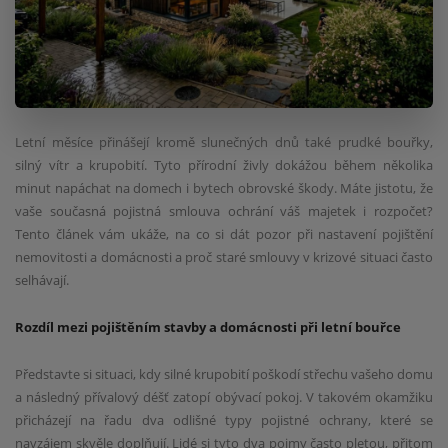
Letní měsíce přinášejí kromě slunečných dnů také prudké bouřky,
silný vítr a krupobití. Tyto přírodní živly dokážou během několika
minut napáchat na domech i bytech obrovské škody. Máte jistotu, že
vaše současná pojistná smlouva ochrání váš majetek i rozpočet?
Tento článek vám ukáže, na co si dát pozor při nastavení pojištění
nemovitosti a domácnosti a proč staré smlouvy v krizové situaci často
selhávají.
Rozdíl mezi pojištěním stavby a domácnosti při letní bouřce
Představte si situaci, kdy silné krupobití poškodí střechu vašeho domu
a následný přívalový déšť zatopí obývací pokoj. V takovém okamžiku
přicházejí na řadu dva odlišné typy pojistné ochrany, které se
navzájem skvěle doplňují. Lidé si tyto dva pojmy často pletou, přitom