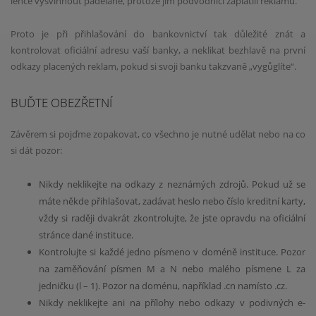
lehce vyšvihnout padělané, protože jim podvodníci zaplatili reklamu.
Proto je při přihlašování do bankovnictví tak důležité znát a
kontrolovat oficiální adresu vaší banky, a neklikat bezhlavě na první
odkazy placených reklam, pokud si svoji banku takzvaně „vygůglíte“.
BUĎTE OBEZŘETNÍ
Závěrem si pojďme zopakovat, co všechno je nutné udělat nebo na co
si dát pozor:
Nikdy neklikejte na odkazy z neznámých zdrojů. Pokud už se
máte někde přihlašovat, zadávat heslo nebo číslo kreditní karty,
vždy si raději dvakrát zkontrolujte, že jste opravdu na oficiální
stránce dané instituce.
Kontrolujte si každé jedno písmeno v doméně instituce. Pozor
na zaměňování písmen M a N nebo malého písmene L za
jedničku (l – 1). Pozor na doménu, například .cn namísto .cz.
Nikdy neklikejte ani na přílohy nebo odkazy v podivných e-