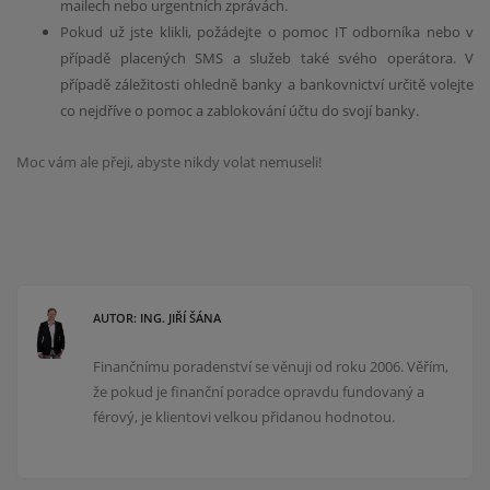
mailech nebo urgentních zprávách.
Pokud už jste klikli, požádejte o pomoc IT odborníka nebo v
případě placených SMS a služeb také svého operátora. V
případě záležitosti ohledně banky a bankovnictví určitě volejte
co nejdříve o pomoc a zablokování účtu do svojí banky.
Moc vám ale přeji, abyste nikdy volat nemuseli!
AUTOR: ING. JIŘÍ ŠÁNA
Finančnímu poradenství se věnuji od roku 2006. Věřím,
že pokud je finanční poradce opravdu fundovaný a
férový, je klientovi velkou přidanou hodnotou.