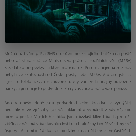
Možná už i vám přišla SMS o uložení neexistujícího balíčku na poště
nebo ať si na stránce Ministerstva práce a sociálních věcí (MPSV)
zažádáte o příspěvky, na které máte nárok. Přitom ani jedna ze zpráv
nebyla ve skutečnosti od České pošty nebo MPSV. A určitě jste už
slyšeli o telefonických rozhovorech, kdy vám volá údajný pracovník
banky, a přitom je to podvodník, který vás chce obrat o vaše peníze.
Ano, v dnešní době jsou podvodníci velmi kreativní a vymýšlejí
neustále nové způsoby, jak vás oklamat a vymámit z vás nějakou
formou peníze. V jejich hledáčku jsou obzvlášť klienti bank, protože
většina z nás má v bankovních institucích uloženy téměř všechny své
úspory. V tomto článku se podíváme na některé z nejčastějších