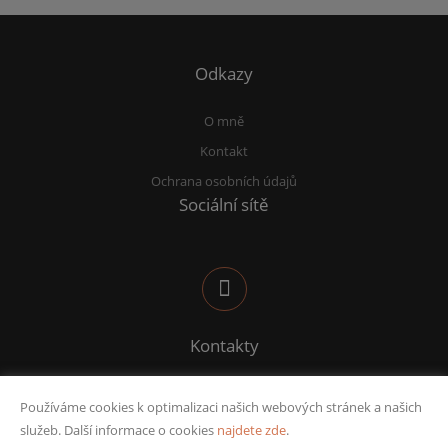
Odkazy
O mně
Kontakt
Ochrana osobních údajů
Sociální sítě
Kontakty
sana@deltafinance.cz
Používáme cookies k optimalizaci našich webových stránek a našich
732 582 969
služeb. Další informace o cookies
najdete zde
.
IČO: 74225022