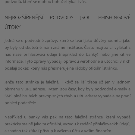
podvodů, které se mohou bohužel týkat i vás.
NEJROZŠÍŘENĚJŠÍ PODVODY JSOU PHISHINGOVÉ
ÚTOKY
Jedná se o podvodné zprávy, které se tváří jako důvěryhodné a jako
by byly od skutečné, nám známé instituce. Často mají za cíl vylákat z
nás naše přihlašovací údaje (například do banky) nebo jiné citlivé
informace. Tyto zprávy vypadají opravdu věrohodně a útočníci v nich
posílají odkaz, který nás přesměruje na rádoby oficiální stránku.
Jenže tato stránka je falešná, i když se liší třeba už jen v jednom
písmenu v URL adrese. Tytam jsou časy, kdy byly podvodné e-maily a
SMS plné hrubých pravopisných chyb a URL adresa vypadala na první
pohled podezřele.
Například u banky vás pak na této falešné stránce, která vypadá
prakticky stejně jako ta oficiální, vyzvou k zadání přihlašovacích údajů,
a snadno tak získají přístup k vašemu účtu a vašim financím.