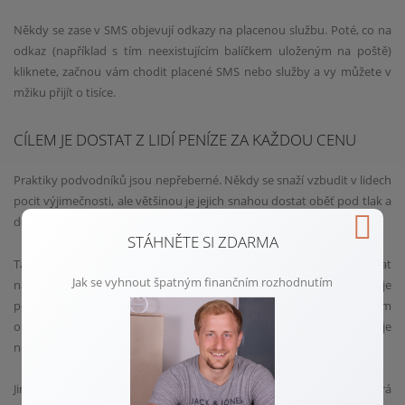
Někdy se zase v SMS objevují odkazy na placenou službu. Poté, co na
odkaz (například s tím neexistujícím balíčkem uloženým na poště)
kliknete, začnou vám chodit placené SMS nebo služby a vy můžete v
mžiku přijít o tisíce.
CÍLEM JE DOSTAT Z LIDÍ PENÍZE ZA KAŽDOU CENU
Praktiky podvodníků jsou nepřeberné. Někdy se snaží vzbudit v lidech
pocit výjimečnosti, ale většinou je jejich snahou dostat oběť pod tlak a
do časové tísně, kdy je třeba něco rychle vykonat.
STÁHNĚTE SI ZDARMA
Takže pokud na vás útočí jako na klienta banky, snaží se vás nachytat
Jak se vyhnout špatným finančním rozhodnutím
například na to, že z vašeho účtu někdo čerpá peníze. Tváří se, že je
potřeba to s vámi co nejrychleji vyřešit a vy ve stresu a tlaku jim
opravdu všechny potřebné údaje předáte, aniž by vám došlo, že je
něco špatně.
Jindy vás útočníci lákají na výhru nebo třeba na známou značku, která