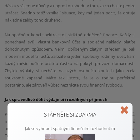
dávku vzájemné důvěry a naprostou shodu v tom, za co chcete peníze
utrácet. Snadno totiž vznikají situace, kdy má jeden pocit, že dotuje
nákladné záliby toho druhého.
Na opačném konci spektra stojí striktně oddělené finance. Každý si
ponechává svůj vlastní bankovní účet a společné náklady platíte
dohodnutým způsobem. Velmi oblíbeným zlatým středem je pak
moderní model tří účtů. Založíte si jeden společný rodinný účet, kam
každý měsíc pošlete určitou částku na pokrytí provozu domácnosti.
Zbytek výplaty si necháte na svých osobních kontech jako zcela
soukromé kapesné. Máte tak jistotu, že je o rodinu perfektně
postaráno, ale zároveň vůbec neztrácíte svou finanční svobodu.
Jak spravedlivě dělit výdaje při rozdílných příjmech
STÁHNĚTE SI ZDARMA
Pokud si zvolíte model oddělených financí nebo variantu tří účtů,
musíte vyřešit spravedlivé plnění společné kasy. Mnoho párů
Jak se vyhnout špatným finančním rozhodnutím
automaticky sáhne po dělení veškerých nákladů přesně na polovinu.
To funguje skvěle ve chvíli, kdy oba vydělávají zhruba stejně. Jakmile