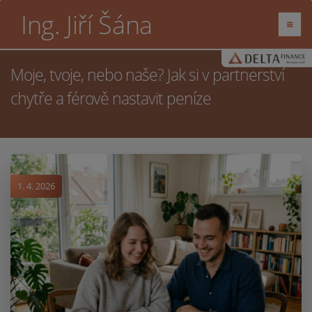
Ing. Jiří Šána
Moje, tvoje, nebo naše? Jak si v partnerství
chytře a férově nastavit peníze
1. 4. 2026