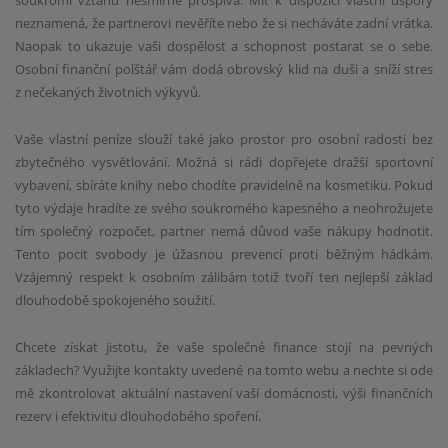
soukromí vztahu nesmírně prospívá. Mít k dispozici vlastní úspory
neznamená, že partnerovi nevěříte nebo že si necháváte zadní vrátka.
Naopak to ukazuje vaši dospělost a schopnost postarat se o sebe.
Osobní finanční polštář vám dodá obrovský klid na duši a sníží stres
z nečekaných životních výkyvů.
Vaše vlastní peníze slouží také jako prostor pro osobní radosti bez
zbytečného vysvětlování. Možná si rádi dopřejete dražší sportovní
vybavení, sbíráte knihy nebo chodíte pravidelně na kosmetiku. Pokud
tyto výdaje hradíte ze svého soukromého kapesného a neohrožujete
tím společný rozpočet, partner nemá důvod vaše nákupy hodnotit.
Tento pocit svobody je úžasnou prevencí proti běžným hádkám.
Vzájemný respekt k osobním zálibám totiž tvoří ten nejlepší základ
dlouhodobě spokojeného soužití.
Chcete získat jistotu, že vaše společné finance stojí na pevných
základech? Využijte kontakty uvedené na tomto webu a nechte si ode
mě zkontrolovat aktuální nastavení vaší domácnosti, výši finančních
rezerv i efektivitu dlouhodobého spoření.