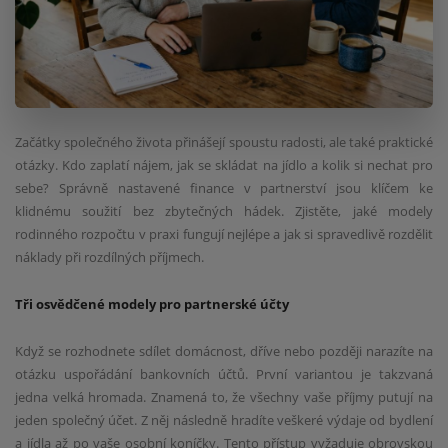
Začátky společného života přinášejí spoustu radosti, ale také praktické
otázky. Kdo zaplatí nájem, jak se skládat na jídlo a kolik si nechat pro
sebe? Správně nastavené finance v partnerství jsou klíčem ke
klidnému soužití bez zbytečných hádek. Zjistěte, jaké modely
rodinného rozpočtu v praxi fungují nejlépe a jak si spravedlivě rozdělit
náklady při rozdílných příjmech.
Tři osvědčené modely pro partnerské účty
Když se rozhodnete sdílet domácnost, dříve nebo později narazíte na
otázku uspořádání bankovních účtů. První variantou je takzvaná
jedna velká hromada. Znamená to, že všechny vaše příjmy putují na
jeden společný účet. Z něj následně hradíte veškeré výdaje od bydlení
a jídla až po vaše osobní koníčky. Tento přístup vyžaduje obrovskou