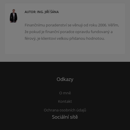
AUTOR: ING. JIŘÍ ŠÁNA
Finančnímu poradenství se věnuji od roku 2006. Věřím,
že pokud je finanční poradce opravdu fundovaný a
férový, je klientovi velkou přidanou hodnotou.
Odkazy
O mně
Kontakt
Ochrana osobních údajů
Sociální sítě