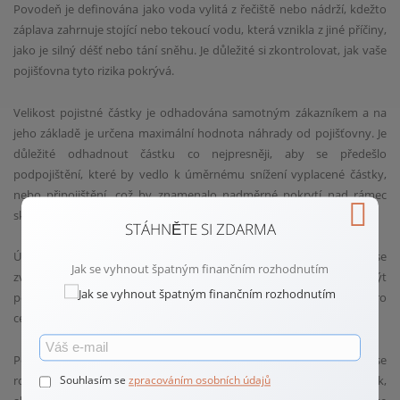
Povodeň je definována jako voda vylitá z řečiště nebo nádrží, kdežto
záplava zahrnuje stojící nebo tekoucí vodu, která vznikla z jiné příčiny,
jako je silný déšť nebo tání sněhu. Je důležité si zkontrolovat, jak vaše
pojišťovna tyto rizika pokrývá.
Velikost pojistné částky je odhadována samotným zákazníkem a na
jeho základě je určena maximální hodnota náhrady od pojišťovny. Je
důležité odhadnout částku co nejpresněji, aby se předešlo
podpojištění, které by vedlo k úměrnému snížení vyplacené částky,
nebo připojištění, což by znamenalo nadměrné pokrytí nad rámec
skutečné hodnoty majetku.
STÁHNĚTE SI ZDARMA
Úroveň bezpečnostních opatření, která pojišťovna požaduje, se
Jak se vyhnout špatným finančním rozhodnutím
zvyšuje v závislosti na požadované pojistné částce. Mohou být
požadovány bezpečnostní zámky, požární detektory nebo trezory pro
cennosti.
Pojišťovny také rozlišují mezi novou a časovou hodnotou. Pokud se
rozhodnete pro novou hodnotu, pojišťovna vám vyplatí náhradu tak,
Souhlasím se
zpracováním osobních údajů