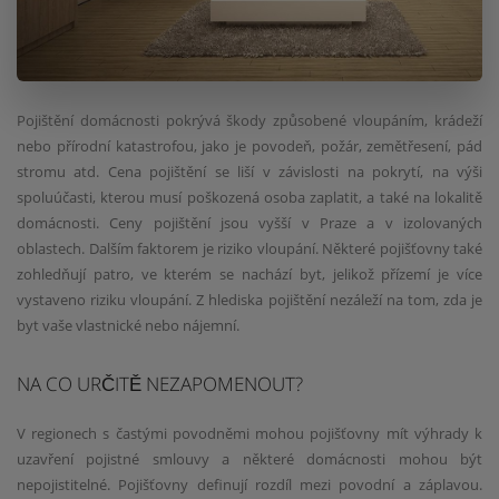
Pojištění domácnosti pokrývá škody způsobené vloupáním, krádeží
nebo přírodní katastrofou, jako je povodeň, požár, zemětřesení, pád
stromu atd. Cena pojištění se liší v závislosti na pokrytí, na výši
spoluúčasti, kterou musí poškozená osoba zaplatit, a také na lokalitě
domácnosti. Ceny pojištění jsou vyšší v Praze a v izolovaných
oblastech. Dalším faktorem je riziko vloupání. Některé pojišťovny také
zohledňují patro, ve kterém se nachází byt, jelikož přízemí je více
vystaveno riziku vloupání. Z hlediska pojištění nezáleží na tom, zda je
byt vaše vlastnické nebo nájemní.
NA CO URČITĚ NEZAPOMENOUT?
V regionech s častými povodněmi mohou pojišťovny mít výhrady k
uzavření pojistné smlouvy a některé domácnosti mohou být
nepojistitelné. Pojišťovny definují rozdíl mezi povodní a záplavou.