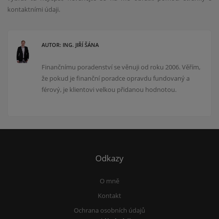
kontaktními údaji.
AUTOR: ING. JIŘÍ ŠÁNA
Finančnímu poradenství se věnuji od roku 2006. Věřím,
že pokud je finanční poradce opravdu fundovaný a
férový, je klientovi velkou přidanou hodnotou.
Odkazy
O mně
Kontakt
Ochrana osobních údajů