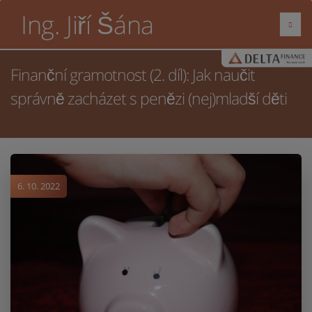
Ing. Jiří Šána
Finanční gramotnost (2. díl): Jak naučit
správně zacházet s penězi (nej)mladší děti
6. 10. 2022