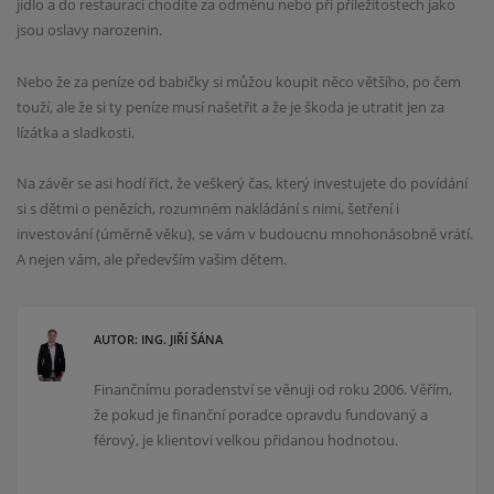
jídlo a do restaurací chodíte za odměnu nebo při příležitostech jako
jsou oslavy narozenin.
Nebo že za peníze od babičky si můžou koupit něco většího, po čem
touží, ale že si ty peníze musí našetřit a že je škoda je utratit jen za
lízátka a sladkosti.
Na závěr se asi hodí říct, že veškerý čas, který investujete do povídání
si s dětmi o penězích, rozumném nakládání s nimi, šetření i
investování (úměrně věku), se vám v budoucnu mnohonásobně vrátí.
A nejen vám, ale především vašim dětem.
AUTOR: ING. JIŘÍ ŠÁNA
Finančnímu poradenství se věnuji od roku 2006. Věřím,
že pokud je finanční poradce opravdu fundovaný a
férový, je klientovi velkou přidanou hodnotou.