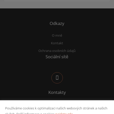
Odkazy
O mně
Kontakt
Ochrana osobních údajů
Sociální sítě
Kontakty
sana@deltafinance.cz
Používáme cookies k optimalizaci našich webových stránek a našich
732 582 969