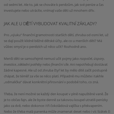
od sedmi let. Ale to, jak se chováte k penězům, jak své peníze a čas
investujete nebo utrácíte, vnímají vaše děti už mnohem dřív.
JAK ALE U DĚTÍ VYBUDOVAT KVALITNÍ ZÁKLADY?
Pro „výuku“ finanční gramotnosti starších dětí, zhruba od osmi let, už
se dají použít klidně běžné dětské účty, ale co u menších dětí? Má
vůbec smysl je o penězích už něco učit? Rozhodně ano.
Menší děti se samozřejmě nemusí učit pojmy jako
rozpočet
,
úspory
,
investice
,
základní potřeby
nebo
finanční cíle
. Ani nepotřebují dostávat
žádné kapesné. Ale už od zhruba čtyř let by mělo dítě začít postupně
chápat, že téměř za vše se něco platí. Případně mu můžete i takhle
„odmalička“ dávat konkrétní přirovnání v podobě toho, co zná.
Třeba, že není možné se každý den koupat v plně napuštěné vaně. Že
je to občas fajn, ale že byste denně za takovou koupel utratili penízky
jako za dvě, nebo dokonce i tři čokoládová vajíčka s překvapením.
Nebo že třeba malá panenka může znamenat deset nebo i víc lízátek či