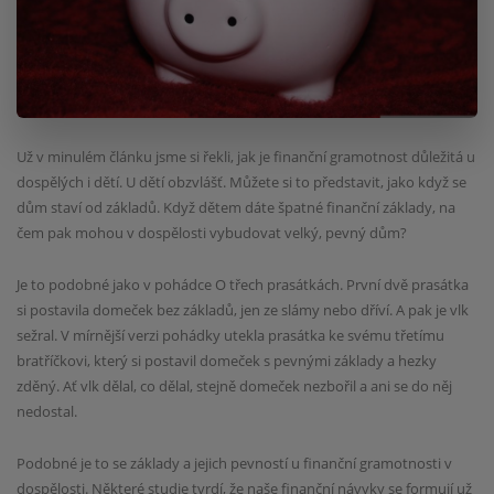
Už v minulém článku jsme si řekli, jak je finanční gramotnost důležitá u
dospělých i dětí. U dětí obzvlášť. Můžete si to představit, jako když se
dům staví od základů. Když dětem dáte špatné finanční základy, na
čem pak mohou v dospělosti vybudovat velký, pevný dům?
Je to podobné jako v pohádce O třech prasátkách. První dvě prasátka
si postavila domeček bez základů, jen ze slámy nebo dříví. A pak je vlk
sežral. V mírnější verzi pohádky utekla prasátka ke svému třetímu
bratříčkovi, který si postavil domeček s pevnými základy a hezky
zděný. Ať vlk dělal, co dělal, stejně domeček nezbořil a ani se do něj
nedostal.
Podobné je to se základy a jejich pevností u finanční gramotnosti v
dospělosti. Některé studie tvrdí, že naše finanční návyky se formují už