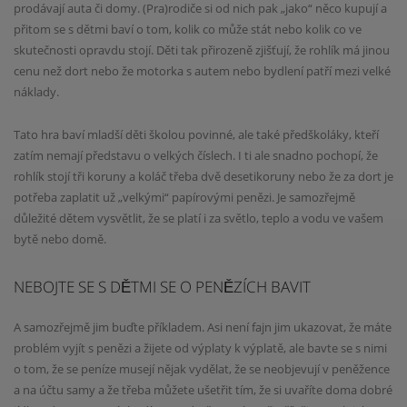
prodávají auta či domy. (Pra)rodiče si od nich pak „jako“ něco kupují a
přitom se s dětmi baví o tom, kolik co může stát nebo kolik co ve
skutečnosti opravdu stojí. Děti tak přirozeně zjišťují, že rohlík má jinou
cenu než dort nebo že motorka s autem nebo bydlení patří mezi velké
náklady.
Tato hra baví mladší děti školou povinné, ale také předškoláky, kteří
zatím nemají představu o velkých číslech. I ti ale snadno pochopí, že
rohlík stojí tři koruny a koláč třeba dvě desetikoruny nebo že za dort je
potřeba zaplatit už „velkými“ papírovými penězi. Je samozřejmě
důležité dětem vysvětlit, že se platí i za světlo, teplo a vodu ve vašem
bytě nebo domě.
NEBOJTE SE S DĚTMI SE O PENĚZÍCH BAVIT
A samozřejmě jim buďte příkladem. Asi není fajn jim ukazovat, že máte
problém vyjít s penězi a žijete od výplaty k výplatě, ale bavte se s nimi
o tom, že se peníze musejí nějak vydělat, že se neobjevují v peněžence
a na účtu samy a že třeba můžete ušetřit tím, že si uvaříte doma dobré