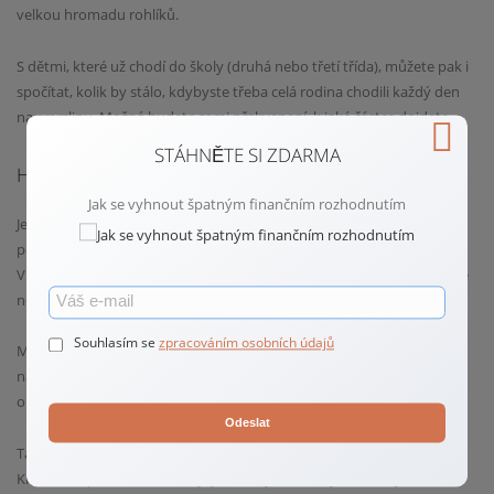
velkou hromadu rohlíků.
S dětmi, které už chodí do školy (druhá nebo třetí třída), můžete pak i
spočítat, kolik by stálo, kdybyste třeba celá rodina chodili každý den
na zmrzlinu. Možná budete sami překvapení, k jaké částce dojdete.
STÁHNĚTE SI ZDARMA
HRAJTE SI!
Jak se vyhnout špatným finančním rozhodnutím
Jednou ze skvělých možností, jak můžete malým dětem přiblížit svět
peněz, je ukazovat jim klasické peníze a platit s nimi v obchodě.
Virtuální peníze na účtu jsou pro ně ještě mnohem méně uchopitelné
než třeba sedmihlavý drak.
Souhlasím se
zpracováním osobních údajů
Můžete jim taky klidně pořídit dětské „peníze“ a hrát si s nimi na
nákup nebo prodej. K nejoblíbenějším hrám s dětmi totiž patří hra na
obchod. Děti něco prodávají a vy si to k nim chodíte kupovat.
Odeslat
Tato hra se ale dá hrát také v autě při dlouhém (i kratším) cestování.
Klidně bez peněz. Děti si hrají, jakože vyrábí dorty, vážou kytice nebo