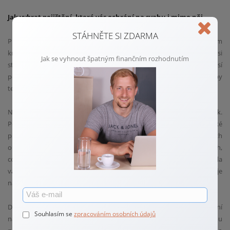
Jak vybrat pojištění, které vás ochrání na svahu i mimo něj
STÁHNĚTE SI ZDARMA
Při plánování lyžařské dovolené je výběr správného pojištění klíčovým
krokem, který vám může ušetřit spoustu starostí i peněz. Mnoho lidí si
Jak se vyhnout špatným finančním rozhodnutím
stále myslí, že jim stačí základní cestovní pojištění. To ale nemusí
pokrýt specifické situace spojené se zimními sporty. Jaké parametry by
tedy mělo ideální pojištění na hory splňovat?
Nejprve je důležité zaměřit se na rozsah krytí zdravotních rizik.
Pojištění by mělo pokrývat nejen náklady na lékařskou péči, ale také
převoz do nemocnice, případně transport zpět do vlasti. V horských
oblastech je poměrně časté i využití helikoptér při záchranných akcích,
což může být bez pojištění extrémně drahá záležitost. Ověřte si, zda
vaše pojištění zahrnuje tyto výdaje, protože ne každá pojistka je
na podobné situace nastavena.
Další klíčovou oblastí je pojištění odpovědnosti za škody. Lyžování
Souhlasím se
zpracováním osobních údajů
na přeplněných svazích přináší riziko kolizí, a pokud nešťastnou