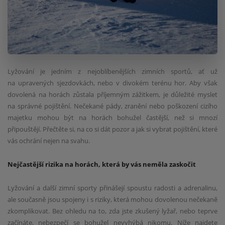
Lyžování je jedním z nejoblíbenějších zimních sportů, ať už
na upravených sjezdovkách, nebo v divokém terénu hor. Aby však
dovolená na horách zůstala příjemným zážitkem, je důležité myslet
na správné pojištění. Nečekané pády, zranění nebo poškození cizího
majetku mohou být na horách bohužel častější, než si mnozí
připouštějí. Přečtěte si, na co si dát pozor a jak si vybrat pojištění, které
vás ochrání nejen na svahu.
Nejčastější rizika na horách, která by vás neměla zaskočit
Lyžování a další zimní sporty přinášejí spoustu radosti a adrenalinu,
ale současně jsou spojeny i s riziky, která mohou dovolenou nečekaně
zkomplikovat. Bez ohledu na to, zda jste zkušený lyžař, nebo teprve
začínáte, nebezpečí se bohužel nevyhýbá nikomu. Níže najdete