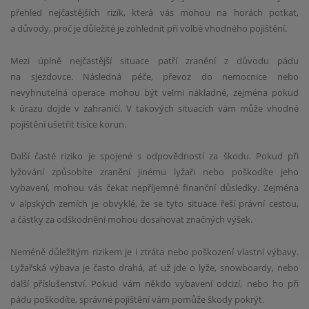
přehled nejčastějších rizik, která vás mohou na horách potkat,
a důvody, proč je důležité je zohlednit při volbě vhodného pojištění.
Mezi úplně nejčastější situace patří zranění z důvodu pádu
na sjezdovce. Následná péče, převoz do nemocnice nebo
nevyhnutelná operace mohou být velmi nákladné, zejména pokud
k úrazu dojde v zahraničí. V takových situacích vám může vhodné
pojištění ušetřit tisíce korun.
Další časté riziko je spojené s odpovědností za škodu. Pokud při
lyžování způsobíte zranění jinému lyžaři nebo poškodíte jeho
vybavení, mohou vás čekat nepříjemné finanční důsledky. Zejména
v alpských zemích je obvyklé, že se tyto situace řeší právní cestou,
a částky za odškodnění mohou dosahovat značných výšek.
Neméně důležitým rizikem je i ztráta nebo poškození vlastní výbavy.
Lyžařská výbava je často drahá, ať už jde o lyže, snowboardy, nebo
další příslušenství. Pokud vám někdo vybavení odcizí, nebo ho při
pádu poškodíte, správné pojištění vám pomůže škody pokrýt.