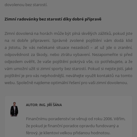
dovolenou bez starostí.
Zimní radovánky bez starostí díky dobré přípravě
Zimní dovolená na horách může být plná skvělých zážitků, pokud jste
na ni dobře připraveni. Správně zvolené pojištění vám dodá klid
a jistotu, že vás nečekané situace nezaskočí – ať už jde o zranění,
odpovědnost za škody, nebo ztrátu vybavení. Nezapomeňte si před
odjezdem ověřit, že vaše pojištění pokrývá vše, co potřebujete, a že
vám umožní užít si zimní sporty bez starostí. Pokud si nejste jistí, jaké
pojištění je pro vás nejvhodnější, neváhejte využít kontaktů na tomto
webu. Společně najdeme optimální řešení pro vaši zimní dovolenou.
AUTOR: ING. JIŘÍ ŠÁNA
Finančnímu poradenství se věnuji od roku 2006. Věřím,
že pokud je finanční poradce opravdu fundovaný a
férový, je klientovi velkou přidanou hodnotou.